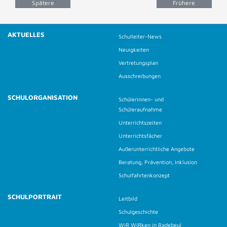
Spätere
Frühere
Beiträge
Beiträge
AKTUELLES
Schulleiter-News
Neuigkeiten
Vertretungsplan
Ausschreibungen
SCHULORGANISATION
Schülerinnen- und
Schüleraufnahme
Unterrichtszeiten
Unterrichtsfächer
Außerunterrichtliche Angebote
Beratung, Prävention, Inklusion
Schulfahrtenkonzept
SCHULPORTRAIT
Leitbild
Schulgeschichte
WiR WiRken in Radebeul