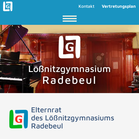
Kontakt
Vertretungsplan
Lößnitzgymnasium
Radebeul
Elternrat
des Lößnitzgymnasiums
Radebeul