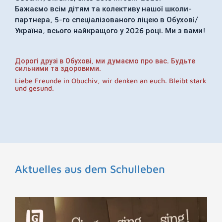
Бажаємо всім дітям та колективу нашої школи-
партнера, 5-го спеціалізованого ліцею в Обуховi/
Україна, всього найкращого у 2026 році. Ми з вами!
Дорогі друзі в Обухові, ми думаємо про вас. Будьте
сильними та здоровими.
Liebe Freunde in Obuchiv, wir denken an euch. Bleibt stark
und gesund.
Aktuelles aus dem Schulleben