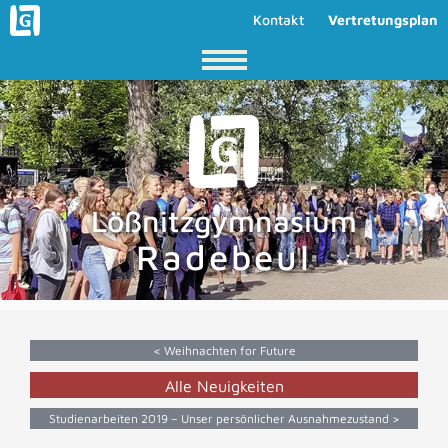
Kontakt
Vertretungsplan
Lößnitzgymnasium
Radebeul
< Weihnachten for Future
Alle Neuigkeiten
Studienarbeiten 2019 – Unser persönlicher Ausnahmezustand >