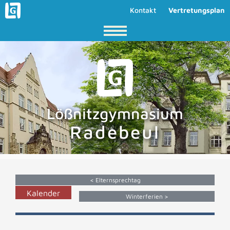
Kontakt
Vertretungsplan
Lößnitzgymnasium
Radebeul
< Elternsprechtag
Kalender
Winterferien >